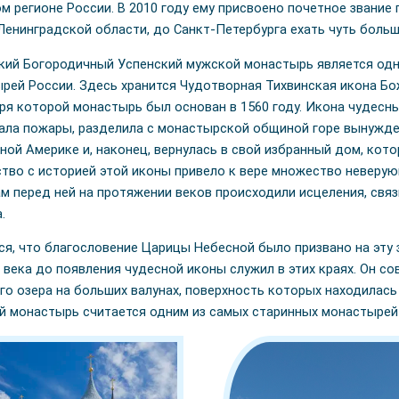
м регионе России. В 2010 году ему присвоено почетное звание
Ленинградской области, до Санкт-Петербурга ехать чуть больше
кий Богородичный Успенский мужской монастырь является одн
рей России. Здесь хранится Чудотворная Тихвинская икона Бо
ря которой монастырь был основан в 1560 году. Икона чудесн
ла пожары, разделила с монастырской общиной горе вынужденн
ной Америке и, наконец, вернулась в свой избранный дом, кот
тво с историей этой иконы привело к вере множество неверую
м перед ней на протяжении веков происходили исцеления, св
.
ся, что благословение Царицы Небесной было призвано на эт
 века до появления чудесной иконы служил в этих краях. Он со
о озера на больших валунах, поверхность которых находилась
 монастырь считается одним из самых старинных монастырей 