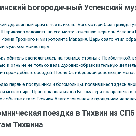
инский Богородичный Успенский м
кий деревянный храм в честь иконы Богоматери был трижды уни
 III приказал заложить на его месте каменную церковь Успени
 Ивана Грозного и митрополита Макария. Царь свято чтил обра
ий мужской монастырь.
ку обитель располагалась на границе страны с Прибалтикой, 
ью и отныне не только вела духовно-образовательную деятел
ия враждебных соседей. После Октябрьской революции монаст
годах первые послушники и богомольцы, появившиеся здесь вно
ли монастырь. Православная икона Богоматери возвращена в о
е событие стало Божиим благословением и прощением человеч
мническая поездка в Тихвин из СПб
ам Тихвина