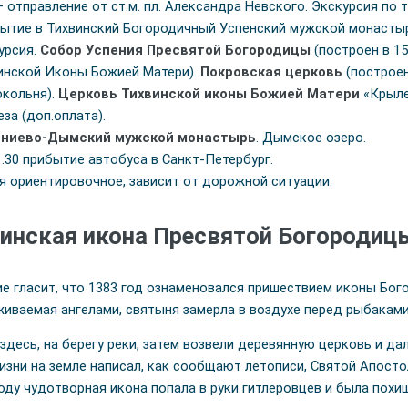
 – отправление от ст.м. пл. Александра Невского. Экскурсия по т
ытие в Тихвинский Богородичный Успенский мужской монасты
урсия.
Собор Успения Пресвятой Богородицы
(построен в 151
инской Иконы Божией Матери).
Покровская церковь
(построен
окольня).
Церковь Тихвинской иконы Божией Матери
«Крылеч
еза (доп.оплата).
ониево-Дымский мужской монастырь
. Дымское озеро.
1.30 прибытие автобуса в Санкт-Петербург.
я ориентировочное, зависит от дорожной ситуации.
инская икона Пресвятой Богородиц
е гласит, что 1383 год ознаменовался пришествием иконы Бог
иваемая ангелами, святыня замерла в воздухе перед рыбаками
здесь, на берегу реки, затем возвели деревянную церковь и да
изни на земле написал, как сообщают летописи, Святой Апосто
году чудотворная икона попала в руки гитлеровцев и была похище