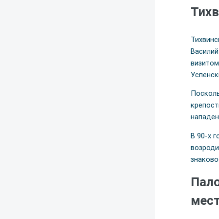
Тихв
Тихвинс
Василий
визитом
Успенск
Посколь
крепост
нападен
В 90-х 
возроди
знаково
Пало
мест