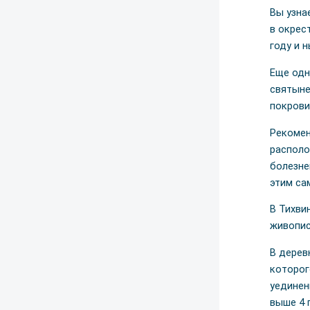
Вы узна
в окрес
году и 
Еще одн
святыне
покрови
Рекомен
располо
болезне
этим са
В Тихви
живопис
В дерев
которог
уединен
выше 4 