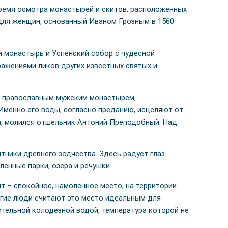
ремя осмотра монастырей и скитов, расположенных
 для женщин, основанный Иваном Грозным в 1560
й монастырь и Успенский собор с чудесной
ажениями ликов других известных святых и
 православным мужским монастырем,
Именно его воды, согласно преданию, исцеляют от
а, молился отшельник Антоний Преподобный. Над
тники древнего зодчества. Здесь радует глаз
ленные парки, озера и речушки.
т – спокойное, намоленное место, на территории
огие люди считают это место идеальным для
ительной колодезной водой, температура которой не