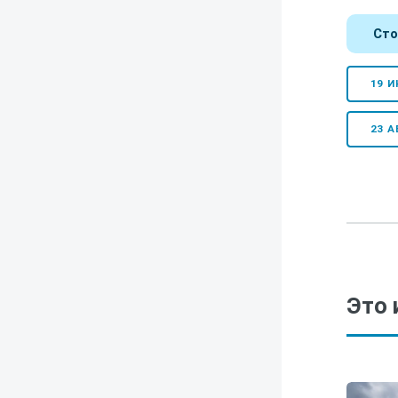
Сто
19 И
23 А
Это 