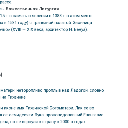
рассе.
рь.
Божественная Литургия.
5 г. в память о явлении в 1383 г. в этом месте
а в 1581 году) с трапезной палатой. Звонница
ко» (XVIII — ХIХ века, архитектор Н. Бенуа).
ы
оматери: неторопливо проплыв над Ладогой, словно
 на Тихвинке.
ли иконе имя Тихвинской Богоматери. Лик ее во
л от семидесяти Лука, проповедовавший Евангелие.
на, но ее вернули в страну в 2000-х годах.