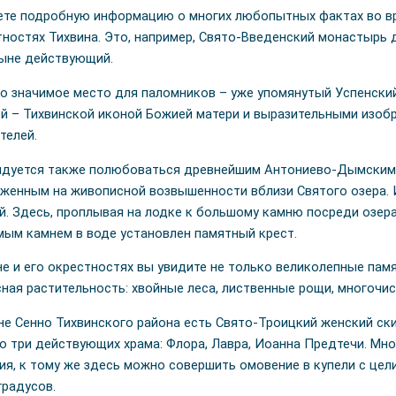
ете подробную информацию о многих любопытных фактах во в
тностях Тихвина. Это, например, Свято-Введенский монастырь
ныне действующий.
о значимое место для паломников – уже упомянутый Успенски
й – Тихвинской иконой Божией матери и выразительными изобр
телей.
дуется также полюбоваться древнейшим Антониево-Дымским
женным на живописной возвышенности вблизи Святого озера. 
й. Здесь, проплывая на лодке к большому камню посреди озер
мым камнем в воде установлен памятный крест.
не и его окрестностях вы увидите не только великолепные памя
ная растительность: хвойные леса, лиственные рощи, многочис
не Сенно Тихвинского района есть Свято-Троицкий женский ски
о три действующих храма: Флора, Лавра, Иоанна Предтечи. Мн
ия, к тому же здесь можно совершить омовение в купели с цел
градусов.