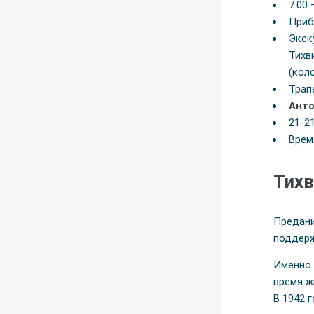
7.00
Приб
Экск
Тихв
(кол
Трап
Ант
21-2
Врем
Тихв
Предани
поддерж
Именно 
время ж
В 1942 