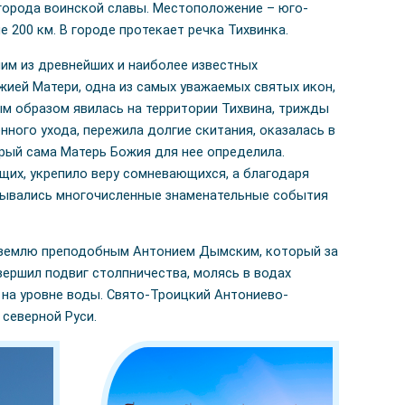
 города воинской славы. Местоположение – юго-
 200 км. В городе протекает речка Тихвинка.
им из древнейших и наиболее известных
жией Матери, одна из самых уважаемых святых икон,
ым образом явилась на территории Тихвина, трижды
ого ухода, пережила долгие скитания, оказалась в
орый сама Матерь Божия для нее определила.
щих, укрепило веру сомневающихся, а благодаря
язывались многочисленные знаменательные события
у землю преподобным Антонием Дымским, который за
вершил подвиг столпничества, молясь в водах
 на уровне воды. Свято-Троицкий Антониево-
северной Руси.