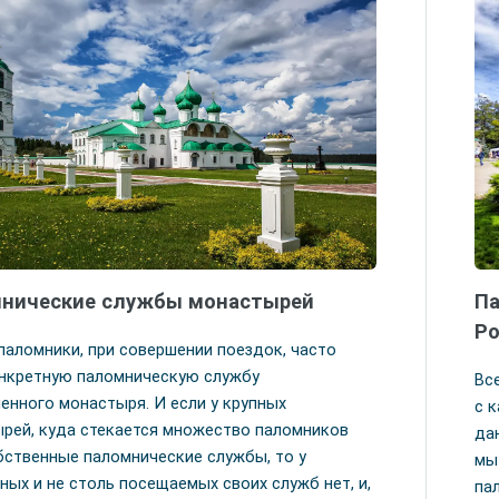
нические службы монастырей
Па
Р
паломники, при совершении поездок, часто
нкретную паломническую службу
Вс
енного монастыря. И если у крупных
с 
рей, куда стекается множество паломников
да
бственные паломнические службы, то у
мы
ных и не столь посещаемых своих служб нет, и,
па