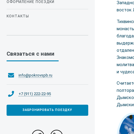
ОФОРМЛЕНИЕ ПОЕЗДКИ
Западно
восток 
КОНТАКТЫ
Тихвинс
монасты
благода
выдержа
отдален
Связаться с нами
Знакомс
молитва
и чудеса
info@pokrovspb.ru
Считает
полтора
+7 (911) 222-22-95
Дымског
Дымский
ЗАБРОНИРОВАТЬ ПОЕЗДКУ