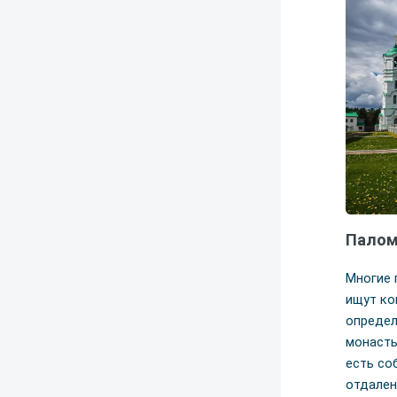
Палом
Многие 
ищут ко
определ
монасты
есть со
отдален