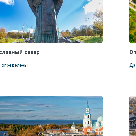
славный север
Оп
е определены
Да