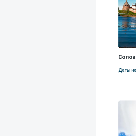
Солов
Даты н