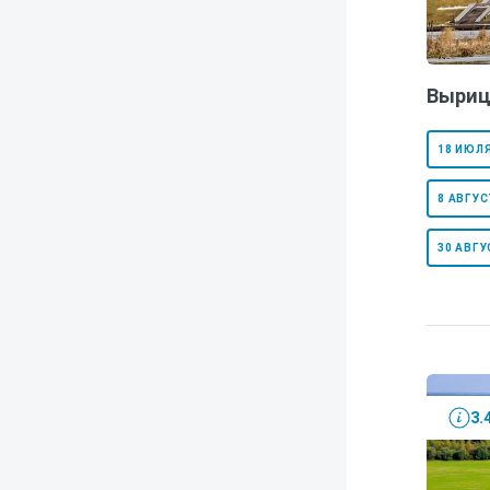
Выриц
18 ИЮЛЯ
8 АВГУС
30 АВГУ
3.