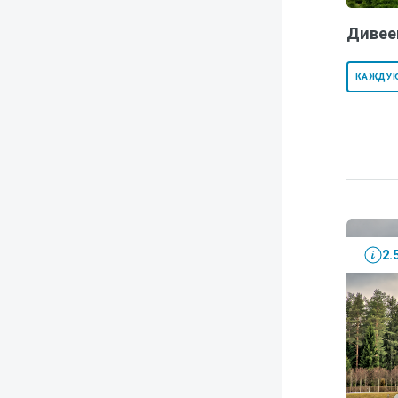
Дивее
КАЖДУ
2.