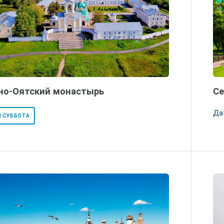
но-Оятский монастырь
Се
Да
 СУББОТА