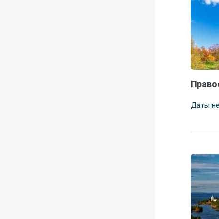
Право
Даты н