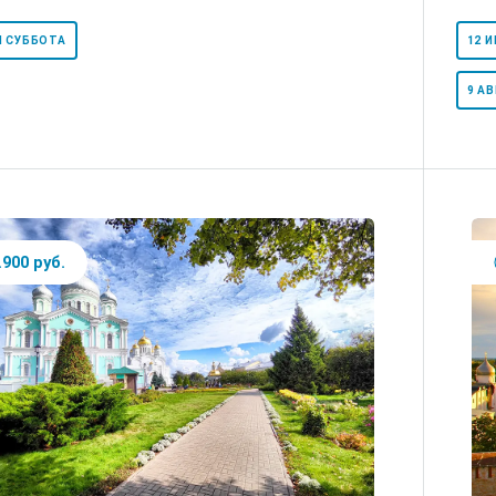
 СУББОТА
12 
9 АВ
.900 руб.