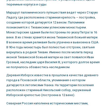
тюремные корпуса и суды.
Маршрут паломнического путешествия ведет через Старую
Ладогу, где расположена старинная крепость – постройка,
создание которой датируется 12 веком. Паломники
познакомятся с Тихвинским успенским монастырем.
Монастырские здания были построены по указу Петра I в 16
веке. В их стенах хранится икона Тихвинской божьей матери.
В военное время реликвия была утрачена и вывезена в США.
В 90-е годы монастырь был полностью отстроен, святыня
вернулась в родной Тихвин. Именно после молитв перед
иконой Тихвинской божьей матери на свет появился Иван
Грозный, наследник царя Василия III, у которого долгое время
не получалось обзавестись наследником.
Деревня Изборск известна в прошлом в качестве древнего
города в Псковской области, упоминания о котором
датируются летописями 9 века. На территории поселения
расположен старинный Никольский собор, окруженный
Изборской крепостью (построена в 12 веке).
Северная Россия наполнена историческими местами,