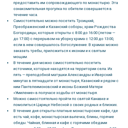
предоставить им сопровождающего по монастырю. Эта
ознакомительная прогулка по обители совершается в
течение часа.
Самостоятельно можно посетить Троицкий,
Преображенский и Казанский соборы, храм Рождества
Богородицы, которые открыты с 8:00 до 16:00 (летом —
до 17:00) с перерывом на уборку храма с 12:00 до 13:00,
если в нем совершалось богослужение. В храмах можно
заказать требы, приложиться к иконам и к святым
мощам.
В течение дня можно самостоятельно посетить
источники, которые находятся на территории села. Их
пять — преподобной матушки Александры и Иверский
минутах в пятнадцати от монастыря, Казанский и рядом с
ним Пантелеимоновский и иконы Божией Матери
«Умиление» в получасе ходьбы от монастыря.
Можно самостоятельно пройти по святой Канавке и
помолиться Царице Небесной о своих родных и близких.
В течение дня открыты платные монастырские кафе, где
есть чай, кофе, монастырская выпечка, блины, горячие
обеды. Чайная, блинная и кафе с горячими обедами