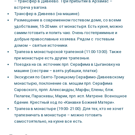
– трансфер в Дивеево. При прибытии в Арзамас –
встреча у вагона.
Трансфер в Дивеево (на машине).
Размещение в современном гостевом доме, со всеми
удобствами, 15-20 мин. от монастыря. Есть кухня, можно
самим готовить и попить чаю. Очень гостеприимные и
добрые православные хозяева. Рядом с гостевым
домом – святые источники.
Трапеза в монастырской трапезной (11:00-13:00). Также
при монастыре есть другие трапезные.
Поездка на св. источник прп. Серафима в Цыгановку на
машине (сестрам – взять рубашки, платки).
Экскурсия по Свято-Троицкому Серафимо-Дивеевскому
монастырю, поклонение св. мощам прп. Серафима
Саровского, прпп. Александры, Марфы, Елены, блж.
Пелагеи, Параскевы, Марии, прп. исп. Матрене. Всенощное
бдение. Крестный ход по «Канавке Божией Матери».
Трапеза в монастыре (19:00- 21:00). Для тех, кто не хочет
трапезничать в монастыре – можно готовить
самостоятельно, на кухне все есть.