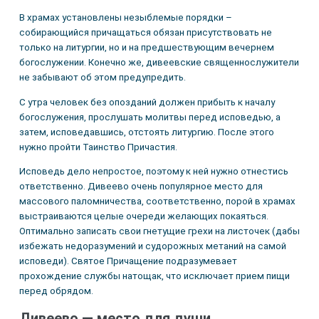
В храмах установлены незыблемые порядки –
собирающийся причащаться обязан присутствовать не
только на литургии, но и на предшествующим вечернем
богослужении. Конечно же, дивеевские священнослужители
не забывают об этом предупредить.
С утра человек без опозданий должен прибыть к началу
богослужения, прослушать молитвы перед исповедью, а
затем, исповедавшись, отстоять литургию. После этого
нужно пройти Таинство Причастия.
Исповедь дело непростое, поэтому к ней нужно отнестись
ответственно. Дивеево очень популярное место для
массового паломничества, соответственно, порой в храмах
выстраиваются целые очереди желающих покаяться.
Оптимально записать свои гнетущие грехи на листочек (дабы
избежать недоразумений и судорожных метаний на самой
исповеди). Святое Причащение подразумевает
прохождение службы натощак, что исключает прием пищи
перед обрядом.
Дивеево — место для души