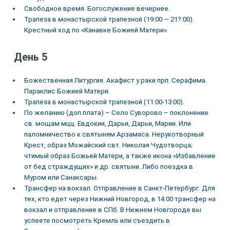
Свободное время. Богослужение вечернее.
Трапеза в монастырской трапезной (19:00 — 21?:00).
Крестный ход по «Канавке Божией Матери».
День 5
Божественная Литургия. Акафист у раки прп. Серафима.
Параклис Божией Матери.
Трапеза в монастырской трапезной (11:00-13:00).
По желанию (доп.плата) – Село Суворово – поклонение
св. мощам мцц. Евдокии, Дарьи, Дарьи, Марии. Или
паломничество к святыням Арзамаса. Нерукотворный
Крест, образ Можайский свт. Николая Чудотворца;
чтимый образ Божьей Матери, а также икона «Избавление
от бед страждущих» и др. святыни. Либо поездка в
Муром или Санаксары.
Трансфер на вокзал. Отправление в Санкт-Петербург. Для
тех, кто едет через Нижний Новгород, в 14:00 трансфер на
вокзал и отправление в СПб. В Нижнем Новгороде вы
успеете посмотреть Кремль или съездить в