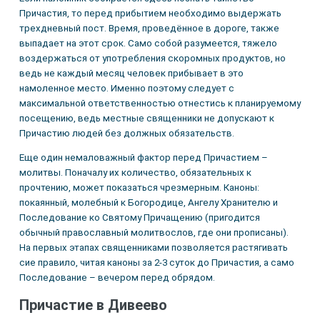
Причастия, то перед прибытием необходимо выдержать
трехдневный пост. Время, проведённое в дороге, также
выпадает на этот срок. Само собой разумеется, тяжело
воздержаться от употребления скоромных продуктов, но
ведь не каждый месяц человек прибывает в это
намоленное место. Именно поэтому следует с
максимальной ответственностью отнестись к планируемому
посещению, ведь местные священники не допускают к
Причастию людей без должных обязательств.
Еще один немаловажный фактор перед Причастием –
молитвы. Поначалу их количество, обязательных к
прочтению, может показаться чрезмерным. Каноны:
покаянный, молебный к Богородице, Ангелу Хранителю и
Последование ко Святому Причащению (пригодится
обычный православный молитвослов, где они прописаны).
На первых этапах священниками позволяется растягивать
сие правило, читая каноны за 2-3 суток до Причастия, а само
Последование – вечером перед обрядом.
Причастие в Дивеево