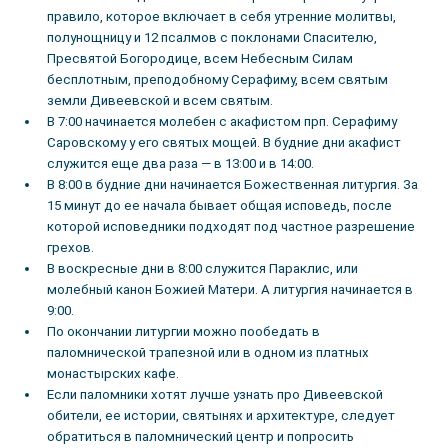
правило, которое включает в себя утренние молитвы,
полунощницу и 12 псалмов с поклонами Спасителю,
Пресвятой Богородице, всем Небесным Силам
бесплотным, преподобному Серафиму, всем святым
земли Дивеевской и всем святым.
В 7:00 начинается молебен с акафистом прп. Серафиму
Саровскому у его святых мощей. В будние дни акафист
служится еще два раза — в 13:00 и в 14:00.
В 8:00 в будние дни начинается Божественная литургия. За
15 минут до ее начала бывает общая исповедь, после
которой исповедники подходят под частное разрешение
грехов.
В воскресные дни в 8:00 служится Параклис, или
молебный канон Божией Матери. А литургия начинается в
9:00.
По окончании литургии можно пообедать в
паломнической трапезной или в одном из платных
монастырских кафе.
Если паломники хотят лучше узнать про Дивеевской
обители, ее истории, святынях и архитектуре, следует
обратиться в паломнический центр и попросить