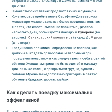
открыты с 9:00 до 17:00, кафе в Доме паломника — с 9:00
до 20:00.
В монастырских лавках продаются книги и сувениры.
Конечно, свое пребывание в Серафимо-Дивеевском
монастыре можно сделать и более продолжительным.
Для тех, кто имеет намерение прожить в Дивеево
несколько дней, организуются поездки в
Суворово
(во
вторник) ,
Санаксарский монастырь
(в среду) ,
Муром
(в четверг)
Традиционно сложились определенные правила, как
должны выглядеть православные паломники при
посещении монастыря и как следует вести себя в святой
обители. Женщинам прилично быть одетой в одежду
длиной ниже колен, с прикрытыми грудью, руками и
головой. Мужчинам недопустимо приходить в святую
обитель в бриджах, шортах, майках.
Как сделать поездку максимально
эффективной
Если паломник собирается здесь познать таинство