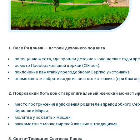
1. Село Радонеж — истоки духовного подвига
посещение места, где прошли детские и юношеские годы пре
осмотр Преображенской церкви (XIX век);
поклонение памятнику преподобному Сергию у источника;
возможность набрать воды из святого источника (при благоп
2. Покровский Хотьков ставропигиальный женский монасты
место пострижения и упокоения родителей преподобного Сер
Кирилла и Марии;
молитва у их святых мощей;
знакомство с монастырской жизнью и традициями.
3. Свято‑Троицкая Сергиева Лавра