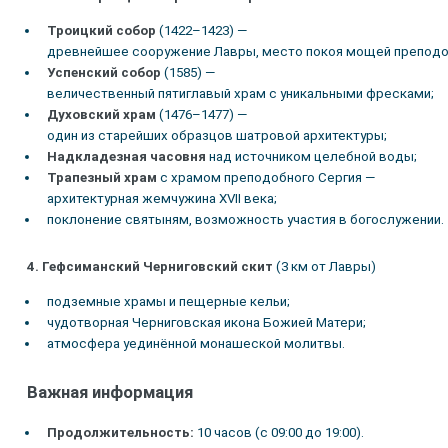
Троицкий собор
(1422–1423) —
древнейшее сооружение Лавры, место покоя мощей преподоб
Успенский собор
(1585) —
величественный пятиглавый храм с уникальными фресками;
Духовский храм
(1476–1477) —
один из старейших образцов шатровой архитектуры;
Надкладезная часовня
над источником целебной воды;
Трапезный храм
с храмом преподобного Сергия —
архитектурная жемчужина XVII века;
поклонение святыням, возможность участия в богослужении.
4. Гефсиманский Черниговский скит
(3 км от Лавры)
подземные храмы и пещерные кельи;
чудотворная Черниговская икона Божией Матери;
атмосфера уединённой монашеской молитвы.
Важная информация
Продолжительность:
10 часов (с 09:00 до 19:00).